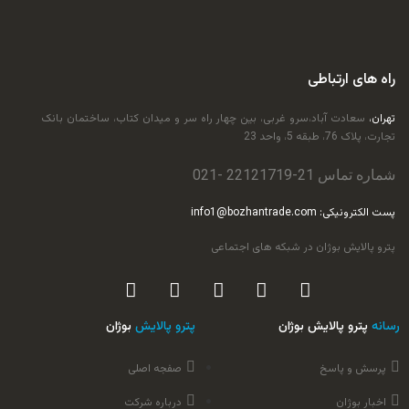
راه های ارتباطی
تهران،
سعادت آباد،سرو غربی، بین چهار راه سر و میدان کتاب، ساختمان بانک
تجارت، پلاک 76، طبقه 5، واحد 23
شماره تماس 21-
22121719
-021
پست الکترونیکی: info1@bozhantrade.com
پترو پالایش بوژان در شبکه های اجتماعی
رسانه
پترو پالایش بوژان
پترو پالایش
بوژان
پرسش و پاسخ
صفجه اصلی
اخبار بوژان
درباره شرکت