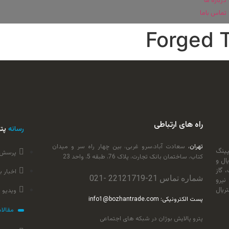
درباره ما
تماس باما
Forged T
راه های ارتباطی
رسانه
پتر
تهران،
سعادت آباد،سرو غربی، بین چهار راه سر و میدان
پینگ
پرسش 
کتاب، ساختمان بانک تجارت، پلاک 76، طبقه 5، واحد 23
تریال و
 گاز
اخبار ب
شماره تماس 21-
22121719
-021
 دانش، نیرو
ریال
ویدیو 
پست الکترونیکی: info1@bozhantrade.com
مقالا
پترو پالایش بوژان در شبکه های اجتماعی