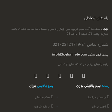
راه های ارتباطی
تهران،
سعادت آباد،سرو غربی، بین چهار راه سر و میدان کتاب، ساختمان بانک
تجارت، پلاک 76، طبقه 5، واحد 23
شماره تماس 21-
22121719
-021
پست الکترونیکی: info1@bozhantrade.com
پترو پالایش بوژان در شبکه های اجتماعی
رسانه
پترو پالایش بوژان
پترو پالایش
بوژان
پرسش و پاسخ
صفجه اصلی
اخبار بوژان
درباره شرکت